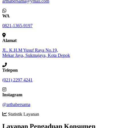
arthabersama@ymail.com
WA
0821-1365-9197
Alamat
JL. K.H.M Yusuf Raya No.19,
Mekar Jaya, Sukmajaya, Kota Depok
Telepon
(021) 2297 4241
Instagram
@arthabersama
Statistik Layanan
Layanan Pengaduan Konsumen